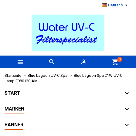

Deutsch
0



shopping_cart
Startseite
Blue Lagoon UV-C Spa
Blue Lagoon Spa 21W UV-C
Lamp F980120-AM
START
MARKEN
BANNER