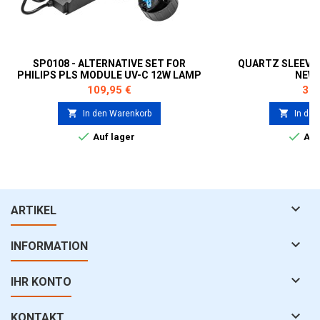
SP0108 - ALTERNATIVE SET FOR
QUARTZ SLEEVE 
PHILIPS PLS MODULE UV-C 12W LAMP
NEW 
B212012
Preis
Prei
109,95 €
39,


In den Warenkorb
In den


Auf lager
Auf

ARTIKEL

INFORMATION

IHR KONTO

KONTAKT