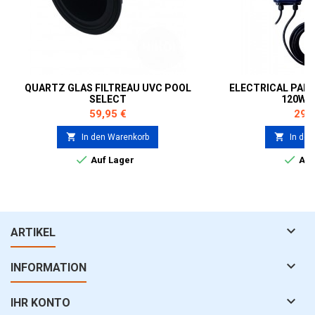
QUARTZ GLAS FILTREAU UVC POOL
ELECTRICAL PART
SELECT
120W 
Preis
Prei
59,95 €
299


In den Warenkorb
In den


Auf Lager
Auf

ARTIKEL

INFORMATION

IHR KONTO