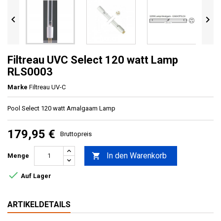


Filtreau UVC Select 120 watt Lamp
RLS0003
Marke
Filtreau UV-C
Pool Select 120 watt Amalgaam Lamp
179,95 €
Bruttopreis
In den Warenkorb

Menge

Auf Lager
ARTIKELDETAILS