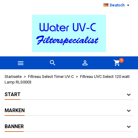

Deutsch
0



shopping_cart
Startseite
Filtreau Select Timer UV-C
Filtreau UVC Select 120 watt
Lamp RLS0003
START
MARKEN
BANNER