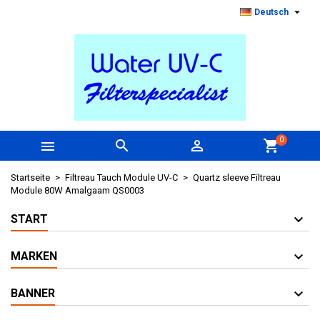

Deutsch
0



shopping_cart
Startseite
Filtreau Tauch Module UV-C
Quartz sleeve Filtreau
Module 80W Amalgaam QS0003
START
MARKEN
BANNER