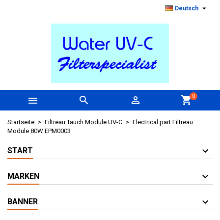

Deutsch
0



shopping_cart
Startseite
Filtreau Tauch Module UV-C
Electrical part Filtreau
Module 80W EPM0003
START
MARKEN
BANNER