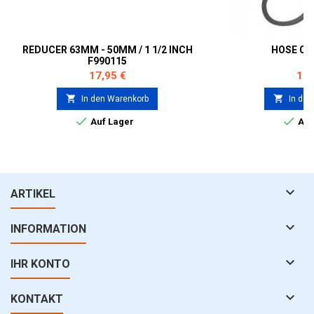
REDUCER 63MM - 50MM / 1 1/2 INCH
HOSE C
F990115
Preis
Prei
17,95 €
17,


In den Warenkorb
In den


Auf Lager
Auf

ARTIKEL

INFORMATION

IHR KONTO

KONTAKT