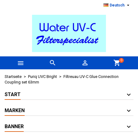

Deutsch
0



shopping_cart
Startseite
Puriq UVC Bright
Filtreuau UV-C Glue Connection
Coupling set 63mm
START
MARKEN
BANNER