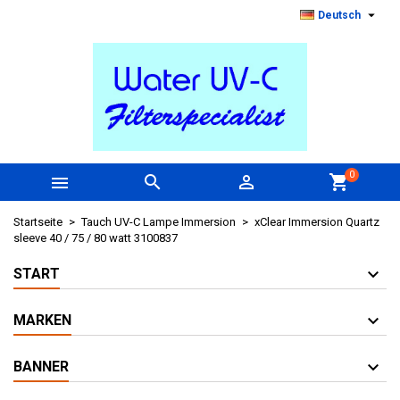

Deutsch
0



shopping_cart
Startseite
Tauch UV-C Lampe Immersion
xClear Immersion Quartz
sleeve 40 / 75 / 80 watt 3100837
START
MARKEN
BANNER