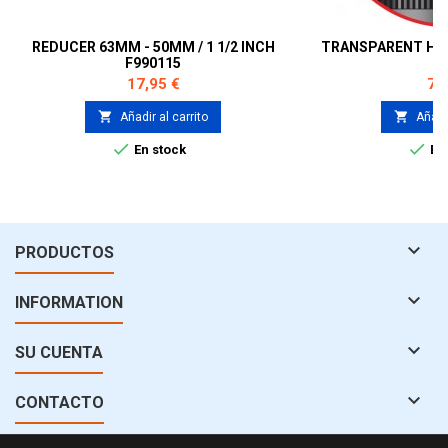
REDUCER 63MM - 50MM / 1 1/2 INCH
TRANSPARENT HO
F990115
Precio
Pre
17,95 €
7,


Añadir al carrito
Añadir


En stock
En 

PRODUCTOS

INFORMATION

SU CUENTA

CONTACTO