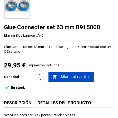
Glue Connecter set 63 mm B915000
Marca
Blue Lagoon UV-C
Glue Connector set 63 mm - Fit for Blue lagoon / Xclear / AquaForte UV-
C Systems
29,95 €
Impuestos incluidos
Añadir al carrito

Cantidad

En stock
DESCRIPCIÓN
DETALLES DEL PRODUCTO
Set of 2 pieces / stuks / pecas / stuck / piezas