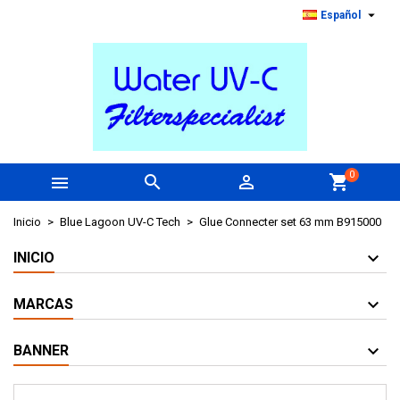

Español
0



shopping_cart
Inicio
Blue Lagoon UV-C Tech
Glue Connecter set 63 mm B915000
INICIO
MARCAS
BANNER