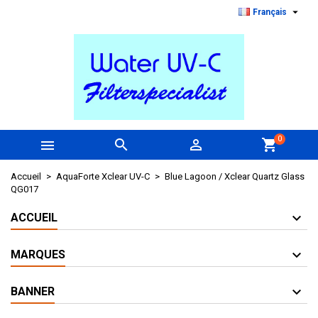

Français
0



shopping_cart
Accueil
AquaForte Xclear UV-C
Blue Lagoon / Xclear Quartz Glass
QG017
ACCUEIL
MARQUES
BANNER