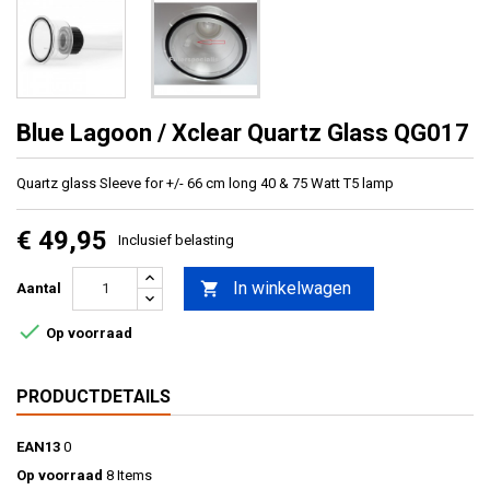
Blue Lagoon / Xclear Quartz Glass QG017
Quartz glass Sleeve for +/- 66 cm long 40 & 75 Watt T5 lamp
€ 49,95
Inclusief belasting
In winkelwagen

Aantal

Op voorraad
PRODUCTDETAILS
EAN13
0
Op voorraad
8 Items