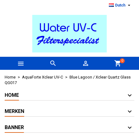

Dutch
0



shopping_cart
Home
AquaForte Xclear UV-C
Blue Lagoon / Xclear Quartz Glass
QG017
HOME
MERKEN
BANNER