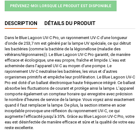
PRÉVENEZ-MOI LORSQUE LE PRODUIT EST DISPONIBLE
DESCRIPTION
DÉTAILS DU PRODUIT
Dans le Blue Lagoon UV-C Pro, un rayonnement UV-C d’une longueur
d’onde de 253,7 nm est généré par la lampe UV spéciale, ce qui détruit
les bactéries (comme la bactérie de la légionellose (maladie des
vétérans/légionnaires)). Le Blue Lagoon UV-C Pro garantit, de manière
efficace et écologique, une eau propre, fraîche et limpide. L’eau est
acheminée dans l’appareil UV-C au moyen d’une pompe. Le
rayonnement UV-C neutralise les bactéries, les virus et d’autres
organismes primitifs et empêche leur prolifération. Le Blue Lagoon UV-C
Pro est doté d’un ballast électronique haute fréquence intégré. Ce ballast
absorbe les fluctuations de courant et protège ainsi la lampe. L’appareil
comporte également un compteur horaire qui enregistre avec précision
le nombre d’heures de service de la lampe. Vous voyez ainsi exactement
quand il faut remplacer la lampe. De plus, la section interne en acier
inoxydable provoque une réflexion du rayonnement UV-C, ce qui
augmente l’efficacité jusqu’à 35%. Grâce au Blue Lagoon UV-C Pro, votre
eau est désinfectée de manière efficace et sûre et la qualité de votre eau
reste excellente.