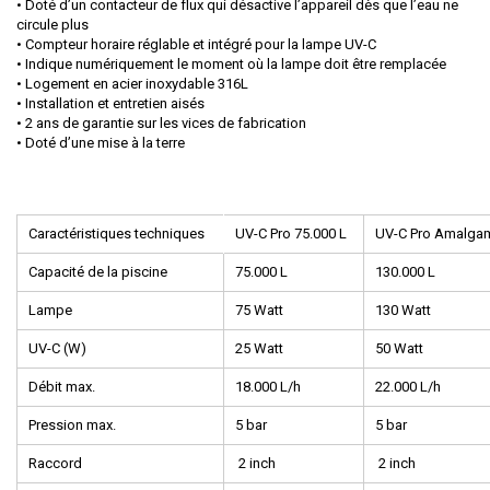
• Doté d’un contacteur de flux qui désactive l’appareil dès que l’eau ne
circule plus
• Compteur horaire réglable et intégré pour la lampe UV-C
• Indique numériquement le moment où la lampe doit être remplacée
• Logement en acier inoxydable 316L
• Installation et entretien aisés
• 2 ans de garantie sur les vices de fabrication
• Doté d’une mise à la terre
Caractéristiques techniques
UV-C Pro 75.000 L
UV-C Pro Amalgam
Capacité de la piscine
75.000 L
130.000 L
Lampe
75 Watt
130 Watt
UV-C (W)
25 Watt
50 Watt
Débit max.
18.000 L/h
22.000 L/h
Pression max.
5 bar
5 bar
Raccord
2 inch
2 inch