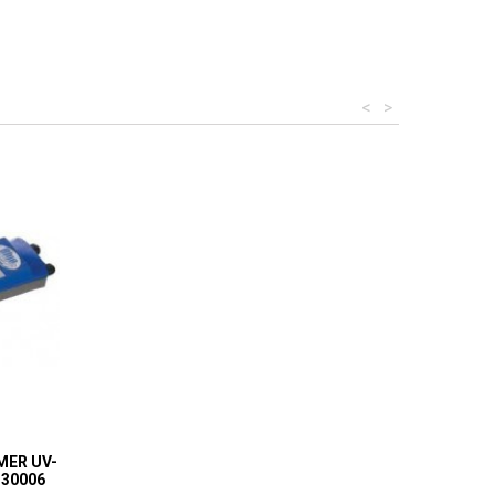
<
>
MER UV-
30006