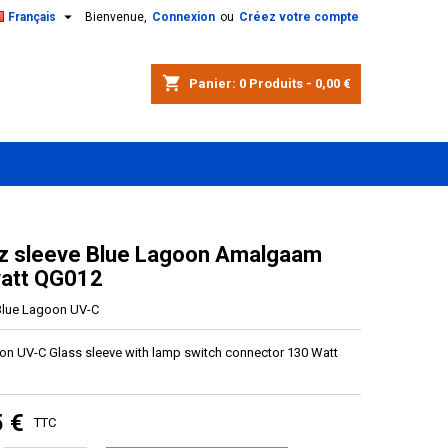

Français
Bienvenue,
Connexion
ou
Créez votre compte
shopping_cart
Panier:
0
Produits - 0,00 €
z sleeve Blue Lagoon Amalgaam
att QG012
Blue Lagoon UV-C
on UV-C Glass sleeve with lamp switch connector 130 Watt
5 €
TTC