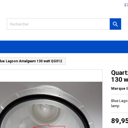

Blue Lagoon Amalgaam 130 watt QG012
Quart
130 w
Marque
Blue Lago
lamp
89,9