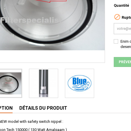
Quantité

Ruptu
Enim q
deseru
PRÉVE
PTION
DÉTAILS DU PRODUIT
NEW model with safety switch nippel :
goon Tech 150000 ( 130 Watt Amalgaam )