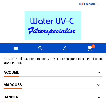

Français
0



shopping_cart
Accueil
Filtreau Pond Basic UV-C
Electrical part Filtreau Pond basic
40W EPB0002
ACCUEIL
MARQUES
BANNER