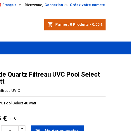

Français
Bienvenue,
Connexion
ou
Créez votre compte
shopping_cart
Panier:
0
Produits - 0,00 €
de Quartz Filtreau UVC Pool Select
tt
iltreau UV-C
UVC Pool Select 40 watt
5 €
TTC