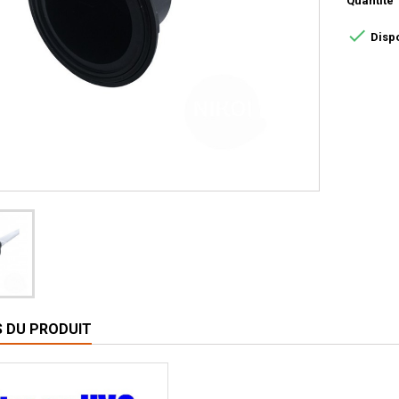
Quantité

Disp
S DU PRODUIT