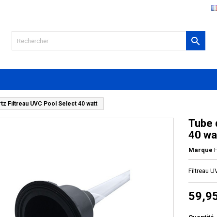

tz Filtreau UVC Pool Select 40 watt
Tube 
40 wa
Marque
F
Filtreau 
59,9