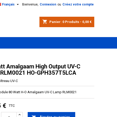

Français
Bienvenue,
Connexion
ou
Créez votre compte
shopping_cart
Panier:
0
Produits - 0,00 €
tt Amalgaam High Output UV-C
 RLM0021 HO-GPH357T5LCA
iltreau UV-C
Module 80 Watt H-O Amalgaam UV-C Lamp RLM0021
5 €
TTC