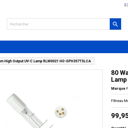

aam High Output UV-C Lamp RLM0021 HO-GPH357T5LCA
80 Wa
Lamp
Marque
F
Filtreau 
99,9