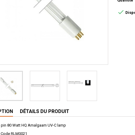
Quantité

Disp
PTION
DÉTAILS DU PRODUIT
4 pin 80 Watt HQ Amalgaam UV-C lamp
t Code RLM0021