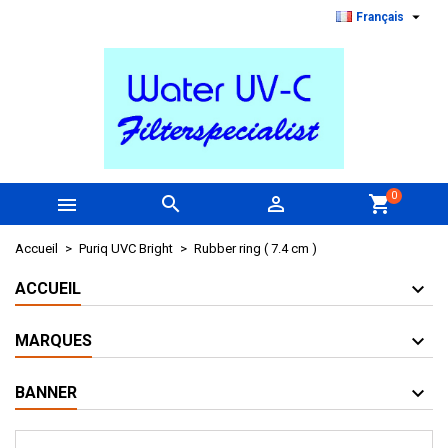

Français
0



shopping_cart
Accueil
Puriq UVC Bright
Rubber ring ( 7.4 cm )
ACCUEIL
MARQUES
BANNER