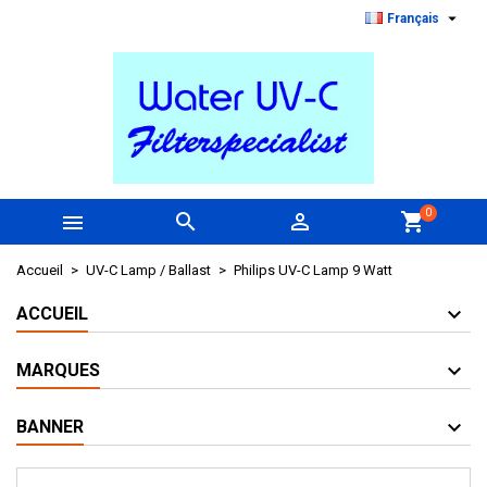

Français
0



shopping_cart
Accueil
UV-C Lamp / Ballast
Philips UV-C Lamp 9 Watt
ACCUEIL
MARQUES
BANNER