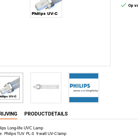

Op v
IJVING
PRODUCTDETAILS
lips Long-life UVC Lamp
 : Philips TUV PL-S 9 watt UV-C lamp