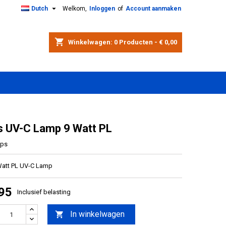

Dutch
Welkom,
Inloggen
of
Account aanmaken
shopping_cart
Winkelwagen:
0
Producten - € 0,00
ps UV-C Lamp 9 Watt PL
ips
 Watt PL UV-C Lamp
,95
Inclusief belasting
In winkelwagen
