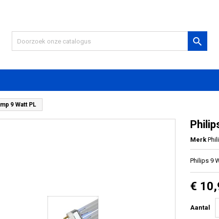

amp 9 Watt PL
Phili
Merk
Phil
Philips 9
€ 10
Aantal