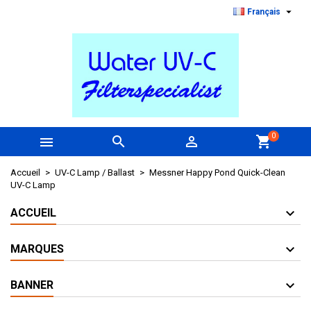

Français
0



shopping_cart
Accueil
UV-C Lamp / Ballast
Messner Happy Pond Quick-Clean
UV-C Lamp
ACCUEIL
MARQUES
BANNER