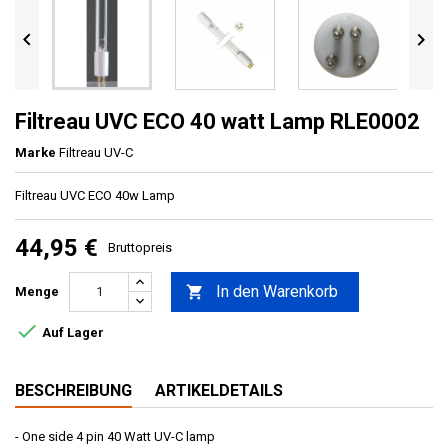


Filtreau UVC ECO 40 watt Lamp RLE0002
Marke
Filtreau UV-C
Filtreau UVC ECO 40w Lamp
44,95 €
Bruttopreis
In den Warenkorb

Menge

Auf Lager
BESCHREIBUNG
ARTIKELDETAILS
- One side 4 pin 40 Watt UV-C lamp