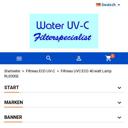

Deutsch
0



shopping_cart
Startseite
Filtreau ECO UV-C
Filtreau UVC ECO 40 watt Lamp
RLE0002
START
MARKEN
BANNER