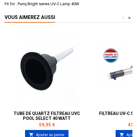
Fit for : Puriq Bright series UV-C Lamp 40W
VOUS AIMEREZ AUSSI
<
>
TUBE DE QUARTZ FILTREAU UVC
FILTREAU UV-C SE
POOL SELECT 40 WATT
Prix
Prix
59,95 €
439


Ajouter au panier
Ajoute