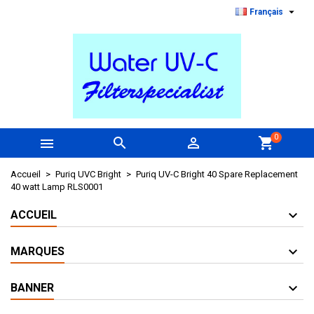

Français
0



shopping_cart
Accueil
Puriq UVC Bright
Puriq UV-C Bright 40 Spare Replacement
40 watt Lamp RLS0001
ACCUEIL
MARQUES
BANNER