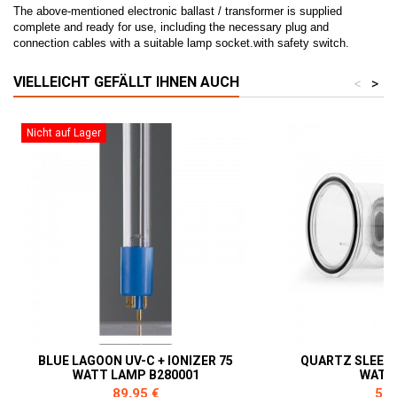
The above-mentioned electronic ballast / transformer is supplied
complete and ready for use, including the necessary plug and
connection cables with a suitable lamp socket.with safety switch.
VIELLEICHT GEFÄLLT IHNEN AUCH
<
>
Nicht auf Lager
BLUE LAGOON UV-C + IONIZER 75
QUARTZ SLEEVE 
WATT LAMP B280001
WATT
Preis
Prei
89,95 €
59,