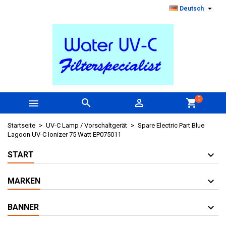

Deutsch
0



shopping_cart
Startseite
UV-C Lamp / Vorschaltgerät
Spare Electric Part Blue
Lagoon UV-C Ionizer 75 Watt EP075011
START
MARKEN
BANNER