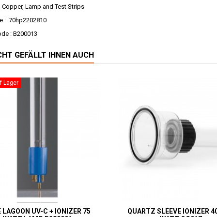
 Copper, Lamp and Test Strips
e : 70hp2202810
ode : B200013
ICHT GEFÄLLT IHNEN AUCH
f Lager
 LAGOON UV-C + IONIZER 75
QUARTZ SLEEVE IONIZER 40