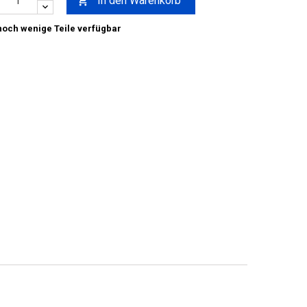
In den Warenkorb

och wenige Teile verfügbar