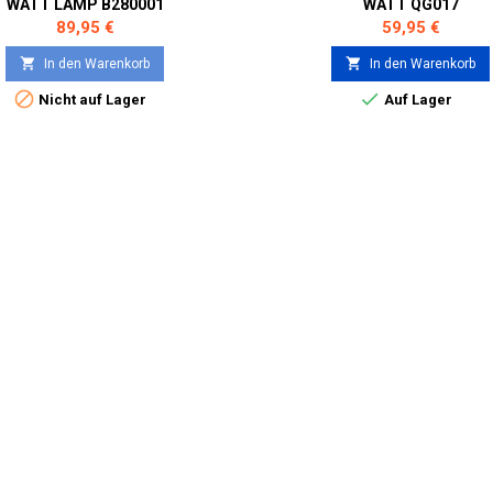
WATT LAMP B280001
WATT QG017
Preis
Preis
89,95 €
59,95 €


In den Warenkorb
In den Warenkorb


Nicht auf Lager
Auf Lager