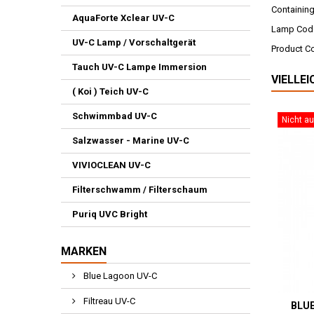
Containing
AquaForte Xclear UV-C
Lamp Cod
UV-C Lamp / Vorschaltgerät
Product C
Tauch UV-C Lampe Immersion
VIELLE
( Koi ) Teich UV-C
Schwimmbad UV-C
Nicht au
Salzwasser - Marine UV-C
VIVIOCLEAN UV-C
Filterschwamm / Filterschaum
Puriq UVC Bright
MARKEN
Blue Lagoon UV-C
Filtreau UV-C
BLUE