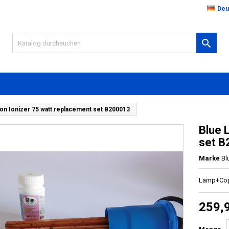
Deu

on Ionizer 75 watt replacement set B200013
Blue 
set 
Marke
Bl
Lamp+Cop
259,