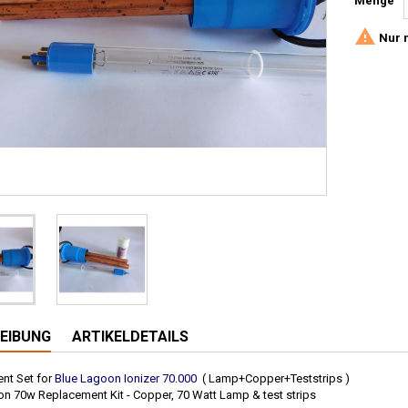
Menge

Nur n
EIBUNG
ARTIKELDETAILS
nt Set for
Blue Lagoon Ionizer 70.000
( Lamp+Copper+Teststrips )
n 70w Replacement Kit - Copper, 70 Watt Lamp & test strips