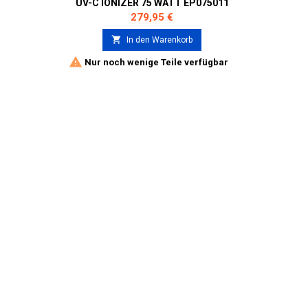
UV-C IONIZER 75 WATT EP075011
Preis
279,95 €

In den Warenkorb

Nur noch wenige Teile verfügbar