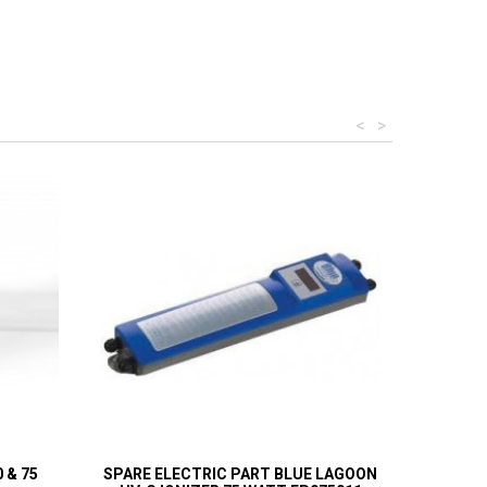
<
>
 & 75
SPARE ELECTRIC PART BLUE LAGOON