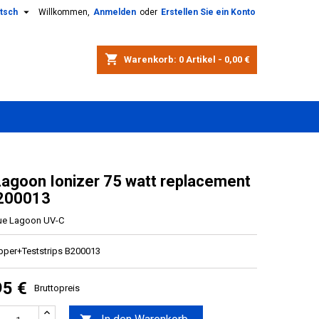

tsch
Willkommen,
Anmelden
oder
Erstellen Sie ein Konto
shopping_cart
Warenkorb:
0
Artikel - 0,00 €
Lagoon Ionizer 75 watt replacement
B200013
ue Lagoon UV-C
per+Teststrips B200013
95 €
Bruttopreis