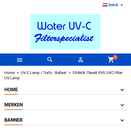

Dutch
0



shopping_cart
Home
UV-C Lamp / Trafo - Ballast
OSAKA 75watt RVS UVC Filter
UV Lamp
HOME
MERKEN
BANNER