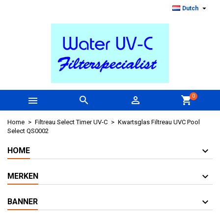

Dutch
0



shopping_cart
Home
Filtreau Select Timer UV-C
Kwartsglas Filtreau UVC Pool
Select QS0002
HOME
MERKEN
BANNER