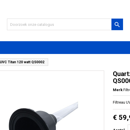

 UVC Titan 120 watt QS0002
Quart
QS00
Merk
Filt
Filtreau 
€ 59