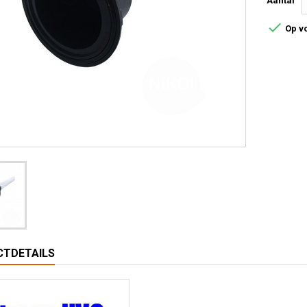
Aantal

Op v
TDETAILS