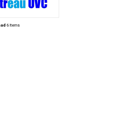
aad
6 Items