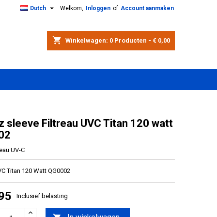

Dutch
Welkom,
Inloggen
of
Account aanmaken
shopping_cart
Winkelwagen:
0
Producten - € 0,00
z sleeve Filtreau UVC Titan 120 watt
02
reau UV-C
UVC Titan 120 Watt QG0002
,95
Inclusief belasting