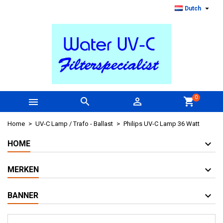

Dutch
0



shopping_cart
Home
UV-C Lamp / Trafo - Ballast
Philips UV-C Lamp 36 Watt
HOME
MERKEN
BANNER