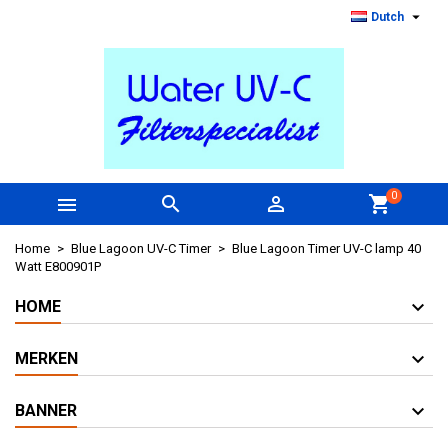

Dutch
0



shopping_cart
Home
Blue Lagoon UV-C Timer
Blue Lagoon Timer UV-C lamp 40
Watt E800901P
HOME
MERKEN
BANNER