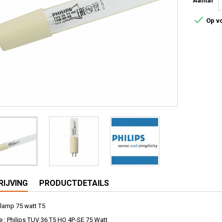
Aantal

Op v
IJVING
PRODUCTDETAILS
 lamp 75 watt T5
: Philips TUV 36 T5 HO 4P-SE 75 Watt