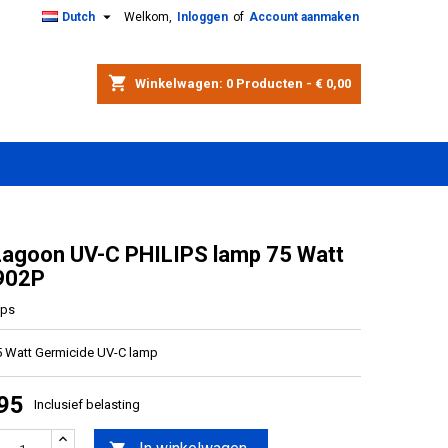

Dutch
Welkom,
Inloggen
of
Account aanmaken
shopping_cart
Winkelwagen:
0
Producten - € 0,00
Lagoon UV-C PHILIPS lamp 75 Watt
902P
ips
5 Watt Germicide UV-C lamp
,95
Inclusief belasting