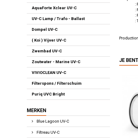
: Phili
AquaForte Xclear UV-C
: Phili
: Philip
UV-C Lamp / Trafo - Ballast
: TUV 3
Dompel UV-C
Productio
( Koi ) Vijver UV-C
: E8
Zwembad UV-C
JE BEN
Zoutwater - Marine UV-C
VIVIOCLEAN UV-C
Filterspons / Filterschuim
Puriq UVC Bright
MERKEN
Blue Lagoon UV-C
Filtreau UV-C