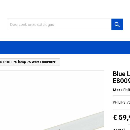

C PHILIPS lamp 75 Watt E800902P
Blue 
E800
Merk
Phil
PHILIPS 7
€ 59