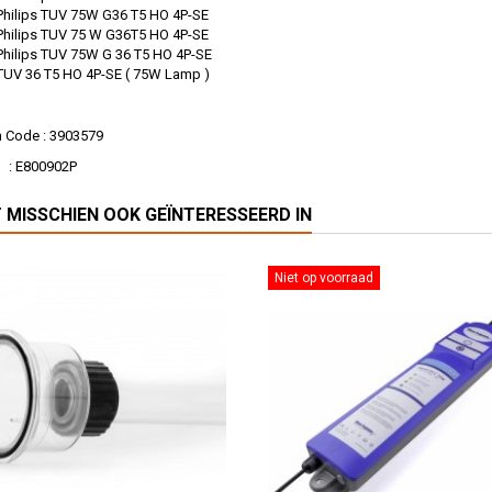
ps TUV 75W G36 T5 HO 4P-SE
ps TUV 75 W G36T5 HO 4P-SE
s TUV 75W G 36 T5 HO 4P-SE
6 T5 HO 4P-SE ( 75W Lamp )
n Code : 3903579
00902P
T MISSCHIEN OOK GEÏNTERESSEERD IN
Niet op voorraad