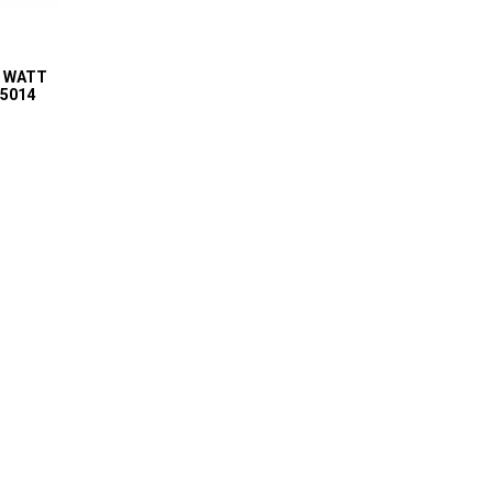
5 WATT
75014