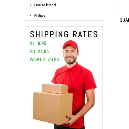
House brand
Philips
QUAR