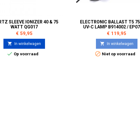
TZ SLEEVE IONIZER 40 & 75
ELECTRONIC BALLAST T5 7
WATT QG017
UV-C LAMP B914002 / EP0
Prijs
Prijs
€ 59,95
€ 119,95


In winkelwagen
In winkelwagen


Op voorraad
Niet op voorraad