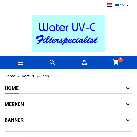

Dutch
0



shopping_cart
Home
Venturi 1/2 inch
HOME
MERKEN
BANNER