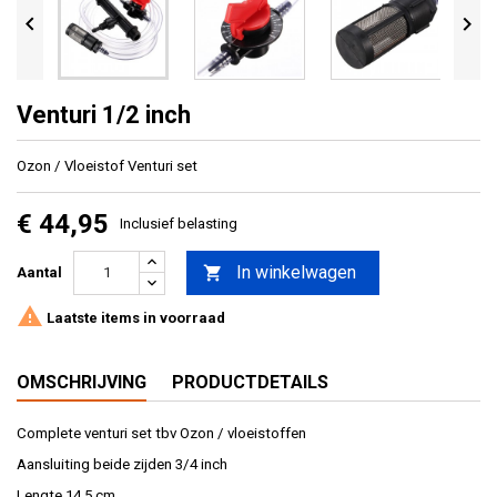


Venturi 1/2 inch
Ozon / Vloeistof Venturi set
€ 44,95
Inclusief belasting
In winkelwagen

Aantal

Laatste items in voorraad
OMSCHRIJVING
PRODUCTDETAILS
Complete venturi set tbv Ozon / vloeistoffen
Aansluiting beide zijden 3/4 inch
Lengte 14,5 cm