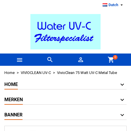

Dutch
0



shopping_cart
Home
VIVIOCLEAN UV-C
VivioClean 75 Watt UV-C Metal Tube
HOME
MERKEN
BANNER