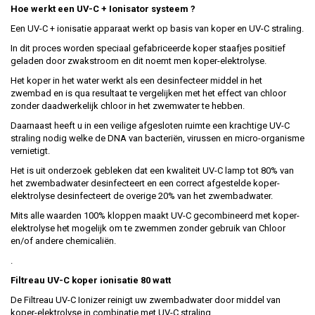
Hoe werkt een UV-C + Ionisator systeem ?
Een UV-C + ionisatie apparaat werkt op basis van koper en UV-C straling.
In dit proces worden speciaal gefabriceerde koper staafjes positief
geladen door zwakstroom en dit noemt men koper-elektrolyse.
Het koper in het water werkt als een desinfecteer middel in het
zwembad en is qua resultaat te vergelijken met het effect van chloor
zonder daadwerkelijk chloor in het zwemwater te hebben.
Daarnaast heeft u in een veilige afgesloten ruimte een krachtige UV-C
straling nodig welke de DNA van bacteriën, virussen en micro-organisme
vernietigt.
Het is uit onderzoek gebleken dat een kwaliteit UV-C lamp tot 80% van
het zwembadwater desinfecteert en een correct afgestelde koper-
elektrolyse desinfecteert de overige 20% van het zwembadwater.
Mits alle waarden 100% kloppen maakt UV-C gecombineerd met koper-
elektrolyse het mogelijk om te zwemmen zonder gebruik van Chloor
en/of andere chemicaliën.
.
Filtreau UV-C koper ionisatie 80 watt
De Filtreau UV-C Ionizer reinigt uw zwembadwater door middel van
koper-elektrolyse in combinatie met UV-C straling.