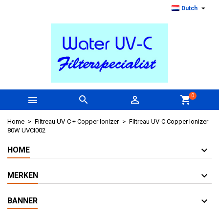

Dutch
0



shopping_cart
Home
Filtreau UV-C + Copper Ionizer
Filtreau UV-C Copper Ionizer
80W UVCI002
HOME
MERKEN
BANNER