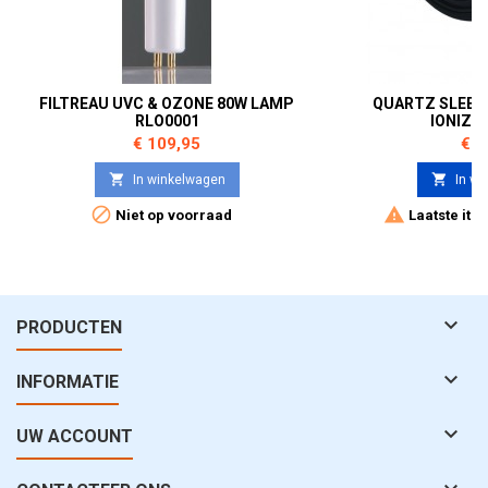
FILTREAU UVC & OZONE 80W LAMP
QUARTZ SLEEVE
RLO0001
IONIZE
Prijs
Prij
€ 109,95
€ 5


In winkelwagen
In wi


Niet op voorraad
Laatste ite

PRODUCTEN

INFORMATIE

UW ACCOUNT