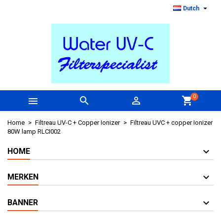

Dutch
0



shopping_cart
Home
Filtreau UV-C + Copper Ionizer
Filtreau UVC + copper Ionizer
80W lamp RLCI002
HOME
MERKEN
BANNER