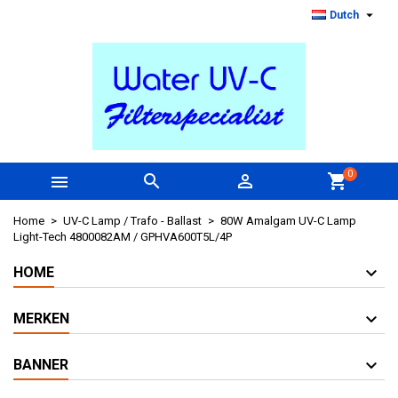

Dutch
0



shopping_cart
Home
UV-C Lamp / Trafo - Ballast
80W Amalgam UV-C Lamp
Light-Tech 4800082AM / GPHVA600T5L/4P
HOME
MERKEN
BANNER