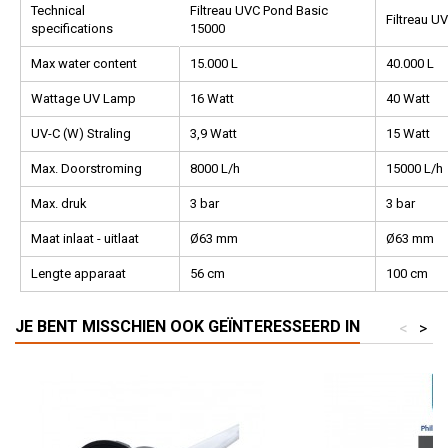
Technical
Filtreau UVC Pond Basic
Filtreau U
specifications
15000
Max water content
15.000 L
40.000 L
Wattage UV Lamp
16 Watt
40 Watt
UV-C (W) Straling
3,9 Watt
15 Watt
Max. Doorstroming
8000 L/h
15000 L/h
Max. druk
3 bar
3 bar
Maat inlaat - uitlaat
Ø63 mm
Ø63 mm
Lengte apparaat
56 cm
100 cm
JE BENT MISSCHIEN OOK GEÏNTERESSEERD IN
<
>