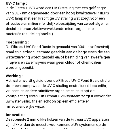
UV-C lamp :
In de Filtreau UVC word een UV-C straling met een golflengte
van 253,7 nm gegenereerd door een hoog kwalitatieve PHILIPS
UV-C lamp met een krachtige UV straling wat zorgt voor een
effectieve en milieu vriendelijke bestrijding van zweef-algen en
desinfectie van ziekteverwekkende micro-organismen -
bacteriën (oa. de legionella ).
Toepassing :
De Filtreau UVC Pond Basic is gemaakt van 304L Inox Roestvrij
staal en hierdoor uitermate geschikt aan de hoge eisen die aan
waterzuivering wordt gesteld en/of bestrijding van zweefalgen
in vijvers en zwemvijvers waar geen chloor of chemicaliën
worden gebruikt.
Werking :
Het water wordt geleid door de Filtreau UV-C Pond Basic straler
door een pomp waar de UV-C straling neutraliseert bacteriën,
virussen en andere primitieve organismen en stopt de
voortplanting ervan. Dit Filtreau UVC-systeem zorgt u ervoor dat
uw water veilig, fris en schoon op een efficiënte en
milieuvriendelijke wijze.
Innovatie :
De robuuste 2 mm dikke hulzen van de Filtreau UVC apparaten
zijn dikker dan de meeste voorkomende UV systemen op de