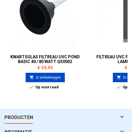
KWARTSGLAS FILTREAU UVC POND
FILTREAU UVC PO
BASIC 40 / 80 WATT QS0002
LAMP 
Prijs
Prij
€ 59,95
€ 4


In winkelwagen
In wi


Op voorraad
Op v

PRODUCTEN
