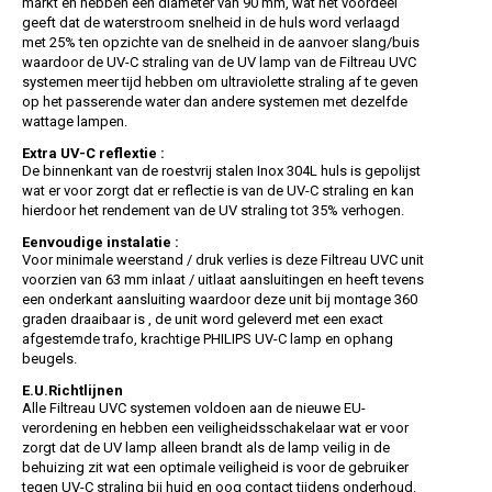
markt en hebben een diameter van 90 mm, wat het voordeel
geeft dat de waterstroom snelheid in de huls word verlaagd
met 25% ten opzichte van de snelheid in de aanvoer slang/buis
waardoor de UV-C straling van de UV lamp van de Filtreau UVC
systemen meer tijd hebben om ultraviolette straling af te geven
op het passerende water dan andere systemen met dezelfde
wattage lampen.
Extra UV-C reflextie :
De binnenkant van de roestvrij stalen Inox 304L huls is gepolijst
wat er voor zorgt dat er reflectie is van de UV-C straling en kan
hierdoor het rendement van de UV straling tot 35% verhogen.
Eenvoudige instalatie :
Voor minimale weerstand / druk verlies is deze Filtreau UVC unit
voorzien van 63 mm inlaat / uitlaat aansluitingen en heeft tevens
een onderkant aansluiting waardoor deze unit bij montage 360
graden draaibaar is , de unit word geleverd met een exact
afgestemde trafo, krachtige PHILIPS UV-C lamp en ophang
beugels.
E.U.Richtlijnen
Alle Filtreau UVC systemen voldoen aan de nieuwe EU-
verordening en hebben een veiligheidsschakelaar wat er voor
zorgt dat de UV lamp alleen brandt als de lamp veilig in de
behuizing zit wat een optimale veiligheid is voor de gebruiker
tegen UV-C straling bij huid en oog contact tijdens onderhoud.