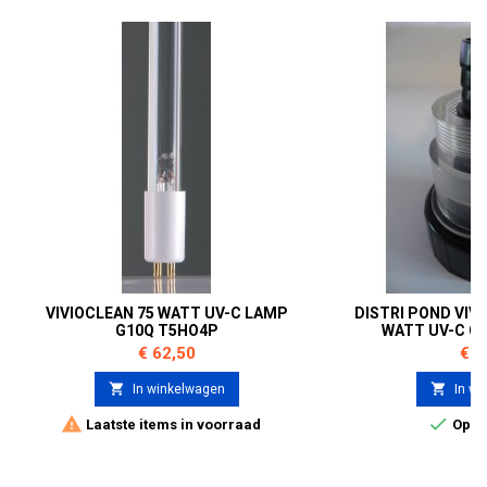
VIVIOCLEAN 75 WATT UV-C LAMP
DISTRI POND VIVIO
G10Q T5HO4P
WATT UV-C C
Prijs
Prij
€ 62,50
€ 2


In winkelwagen
In wi


Laatste items in voorraad
Op v