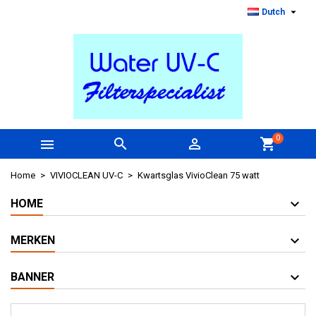

Dutch
0



shopping_cart
Home
VIVIOCLEAN UV-C
Kwartsglas VivioClean 75 watt
HOME
MERKEN
BANNER